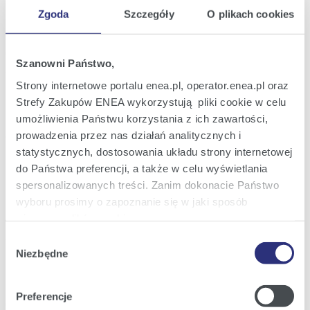
Raport bieżący nr 20/2023
26
Zgoda
Szczegóły
O plikach cookies
Opinia Rady Nadzorczej ENEA S.A. w
kwi
sprawie propozycji podziału zysku za rok
2023
2022
15:18
Szanowni Państwo,
Strony internetowe portalu enea.pl, operator.enea.pl oraz
Raport bieżący nr 19/2023
18
Zmiana perspektywy i potwierdzenie
Strefy Zakupów ENEA wykorzystują pliki cookie w celu
kwi
oceny ratingowej ENEA S.A. przez Fitch
2023
umożliwienia Państwu korzystania z ich zawartości,
Ratings
prowadzenia przez nas działań analitycznych i
19:57
statystycznych, dostosowania układu strony internetowej
do Państwa preferencji, a także w celu wyświetlania
Raport bieżący nr 18/2023
18
Informacja w sprawie proponowanego
spersonalizowanych treści. Zanim dokonacie Państwo
kwi
podziału zysku netto za rok 2022
2023
wyboru prosimy o zapoznanie się w jaki sposób
używamy plików cookie.
15:01
Wybór
Szczegółowe informacje na ten temat znajdziecie
Niezbędne
zgody
Raport bieżący nr 17/2023
15
Wykaz akcjonariuszy posiadających co
Państwo pod zakładkami obok oraz w naszej
Polityce
mar
najmniej 5% liczby głosów na
2023
Cookies
.
Nadzwyczajnym Walnym Zgromadzeniu
Preferencje
ENEA S.A.
11:53