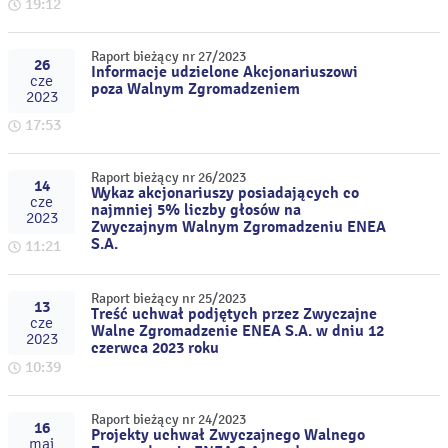
19:12
Raport bieżący nr 27/2023
26
Informacje udzielone Akcjonariuszowi
cze
poza Walnym Zgromadzeniem
2023
17:53
Raport bieżący nr 26/2023
14
Wykaz akcjonariuszy posiadających co
cze
najmniej 5% liczby głosów na
2023
Zwyczajnym Walnym Zgromadzeniu ENEA
S.A.
11:21
Raport bieżący nr 25/2023
13
Treść uchwał podjętych przez Zwyczajne
cze
Walne Zgromadzenie ENEA S.A. w dniu 12
2023
czerwca 2023 roku
10:39
Raport bieżący nr 24/2023
16
Projekty uchwał Zwyczajnego Walnego
maj