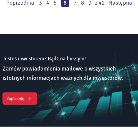
Poprzednia
3
4
5
6
7
8
9
z 42
Następna
Jesteś inwestorem? Bądź na bieżąco!
Zamów powiadomienia mailowe o wszystkich
istotnych informacjach ważnych dla inwestorów.
Zapisz się