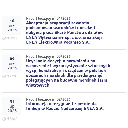
Raport bieżący nr 34/2023
10
Akceptacja propozycji zawarcia
sie
podsumowań warunków transakcji
2023
nabycia przez Skarb Państwa udziałów
ENEA Wytwarzanie sp. z o.o. oraz akcji
10:12
ENEA Elektrownia Połaniec S.A.
Raport bieżący nr 33/2023
09
Uzyskanie decyzji o pozwoleniu na
sie
wznoszenie i wykorzystywanie sztucznych
2023
wysp, konstrukcji i urządzeń w polskich
obszarach morskich dla przedsięwzięć
17:10
polegających na budowie morskich farm
wiatrowych
Raport bieżący nr 32/2023
31
Informacja o rezygnacji z pełnienia
lip
funkcji w Radzie Nadzorczej ENEA S.A.
2023
15:42