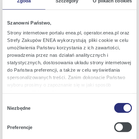
Zgoda
Szczegóły
O plikach cookies
Raport bieżący nr 19/2015
30
Informacja o wypłacie dywidendy
cze
2015
Szanowni Państwo,
14:59
Strony internetowe portalu enea.pl, operator.enea.pl oraz
Strefy Zakupów ENEA wykorzystują pliki cookie w celu
Raport bieżący nr 18/2015
26
Zgłoszenie przez akcjonariusza
umożliwienia Państwu korzystania z ich zawartości,
cze
kandydatury do Rady Nadzorczej Enea S.A.
2015
prowadzenia przez nas działań analitycznych i
statystycznych, dostosowania układu strony internetowej
23:55
do Państwa preferencji, a także w celu wyświetlania
spersonalizowanych treści. Zanim dokonacie Państwo
Raport bieżący nr 17/2015
24
Zgłoszenie przez akcjonariusza
wyboru prosimy o zapoznanie się w jaki sposób
cze
kandydatury do Rady Nadzorczej Enea S.A.
2015
używamy plików cookie.
21:48
Wybór
Szczegółowe informacje na ten temat znajdziecie
Niezbędne
zgody
Państwo pod zakładkami obok oraz w naszej
Polityce
Poprzednia
56
57
58
59
60
61
62
z
Następna
Cookies
.
Preferencje
105
Klikając
Akceptuję wszystkie
wyrażają Państwo