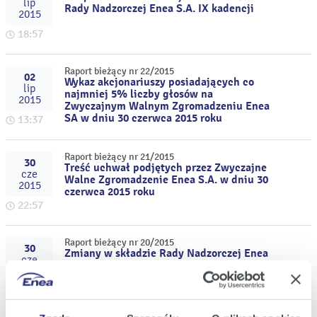
lip
Rady Nadzorczej Enea S.A. IX kadencji
2015
18:57
Raport bieżący nr 22/2015
02
Wykaz akcjonariuszy posiadających co
lip
najmniej 5% liczby głosów na
2015
Zwyczajnym Walnym Zgromadzeniu Enea
SA w dniu 30 czerwca 2015 roku
13:37
Raport bieżący nr 21/2015
30
Treść uchwał podjętych przez Zwyczajne
cze
Walne Zgromadzenie Enea S.A. w dniu 30
2015
czerwca 2015 roku
22:57
Raport bieżący nr 20/2015
30
Zmiany w składzie Rady Nadzorczej Enea
cze
S.A.
2015
19:27