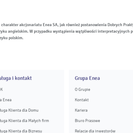
 charakter akcjonariatu Enea SA, jak również postanowienia Dobrych Pr
zyku angielskim. W przypadku wystąpienia wątpliwości interpretacyjnych p
zyku polskim.
ługa i kontakt
Grupa Enea
OK
O Grupie
a Enea
Kontakt
ługa Klienta dla Domu
Kariera
ługa Klienta dla Małych firm
Biuro Prasowe
ługa Klienta dla Biznesu
Relacje dla inwestorów