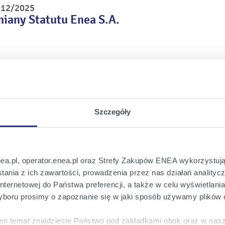
r 12/2025
miany Statutu Enea S.A.
r 11/2025
rm wiatrowych
Szczegóły
r 10/2025
sprawie wstępnych wyników finansowych i 
ał 2024 roku
nea.pl, operator.enea.pl oraz Strefy Zakupów ENEA wykorzystują
ania z ich zawartości, prowadzenia przez nas działań analitycz
nternetowej do Państwa preferencji, a także w celu wyświetlani
boru prosimy o zapoznanie się w jaki sposób używamy plików 
 9/2025
zamiarze ujęcia w sprawozdaniach finansow
en temat znajdziecie Państwo pod zakładkami obok oraz w nas