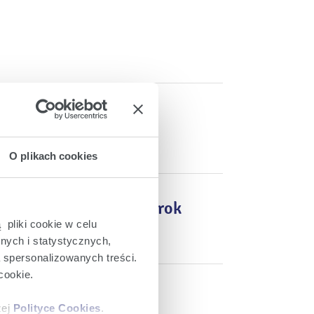
O plikach cookies
operacyjnych za 2024 rok
 pliki cookie w celu
nych i statystycznych,
a spersonalizowanych treści.
cookie.
ych za 2024 rok
zej
Polityce Cookies
.