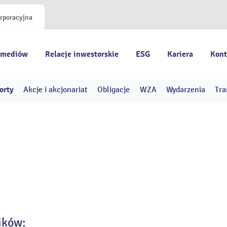
orporacyjna
 mediów
Relacje inwestorskie
ESG
Kariera
Kont
orty
Akcje i akcjonariat
Obligacje
WZA
Wydarzenia
Tra
ików: