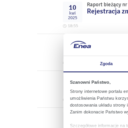
Raport bieżący n
10
Rejestracja z
kwi
2025
18:55
Raport bieżący n
26
Akwizycja fa
mar
2025
13:27
Zgoda
Raport bieżący n
03
Szanowni Państwo,
Informacja w 
mar
oraz IV kwart
2025
Strony internetowe portalu e
umożliwienia Państwu korzyst
17:59
dostosowania układu strony i
Zanim dokonacie Państwo wy
Raport bieżący nr
20
Informacja o 
lut
Szczegółowe informacje na t