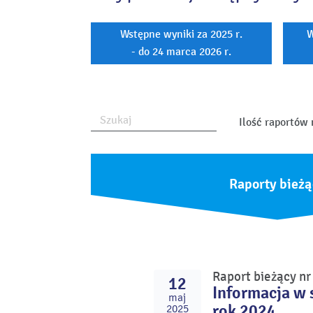
Wstępne wyniki za 2025 r.
W
- do 24 marca 2026 r.
Ilość raportów 
Raporty bieżą
Raport bieżący n
12
Informacja w 
maj
rok 2024
2025