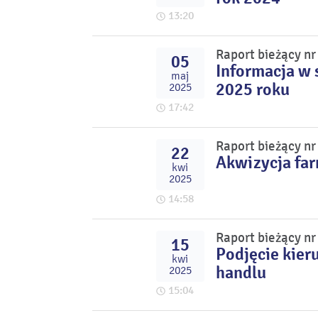
13:20
Raport bieżący n
05
Informacja w 
maj
2025 roku
2025
17:42
Raport bieżący n
22
Akwizycja fa
kwi
2025
14:58
Raport bieżący n
15
Podjęcie kier
kwi
handlu
2025
15:04