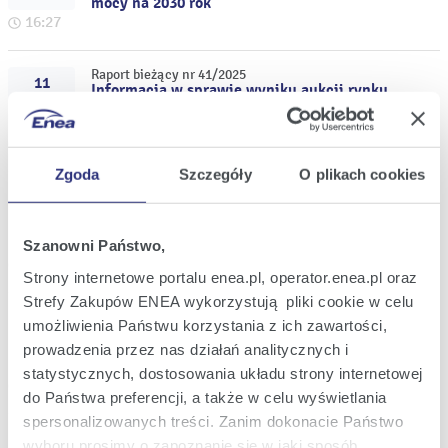
mocy na 2030 rok
16:27
Raport bieżący nr 41/2025
11
Informacja w sprawie wyniku aukcji rynku
gru
mocy na 2030 rok
2025
12:22
Zgoda
Szczegóły
O plikach cookies
Raport bieżący nr 40/2025
10
Uzupełnienie informacji nt. nowego
gru
członka Rady Nadzorczej Enea S.A.
2025
Szanowni Państwo,
12:11
Strony internetowe portalu enea.pl, operator.enea.pl oraz
Strefy Zakupów ENEA wykorzystują pliki cookie w celu
Raport bieżący nr 39/2025
08
umożliwienia Państwu korzystania z ich zawartości,
Zmiany w składzie Rady Nadzorczej Enea
gru
S.A. dokonane przez Ministra Aktywów
prowadzenia przez nas działań analitycznych i
2025
Państwowych
statystycznych, dostosowania układu strony internetowej
20:08
do Państwa preferencji, a także w celu wyświetlania
spersonalizowanych treści. Zanim dokonacie Państwo
Raport bieżący nr 38/2025
08
wyboru prosimy o zapoznanie się w jaki sposób