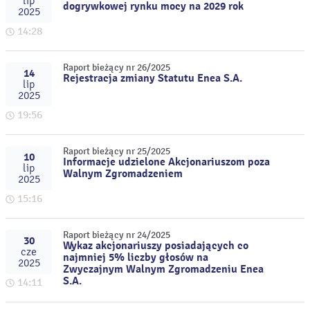
lip
dogrywkowej rynku mocy na 2029 rok
2025
14:28
Raport bieżący nr 26/2025
14
Rejestracja zmiany Statutu Enea S.A.
lip
2025
19:56
Raport bieżący nr 25/2025
10
Informacje udzielone Akcjonariuszom poza
lip
Walnym Zgromadzeniem
2025
15:16
Raport bieżący nr 24/2025
30
Wykaz akcjonariuszy posiadających co
cze
najmniej 5% liczby głosów na
2025
Zwyczajnym Walnym Zgromadzeniu Enea
S.A.
14:11