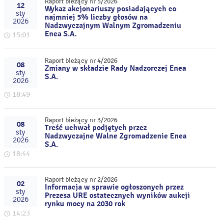
Raport bieżący nr 5/2026
12
Wykaz akcjonariuszy posiadających co
sty
najmniej 5% liczby głosów na
2026
Nadzwyczajnym Walnym Zgromadzeniu
Enea S.A.
15:01
Raport bieżący nr 4/2026
08
Zmiany w składzie Rady Nadzorczej Enea
sty
S.A.
2026
18:49
Raport bieżący nr 3/2026
08
Treść uchwał podjętych przez
sty
Nadzwyczajne Walne Zgromadzenie Enea
2026
S.A.
18:44
Raport bieżący nr 2/2026
02
Informacja w sprawie ogłoszonych przez
sty
Prezesa URE ostatecznych wyników aukcji
2026
rynku mocy na 2030 rok
14:23