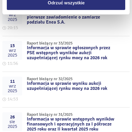
Odrzuć wszystkie
Raport bieżący nr 34/2025
15
Uzgodnienie planu podziału Enea S.A. i
wrz
pierwsze zawiadomienie o zamiarze
2025
podziału Enea S.A.
20:15
Raport bieżący nr 33/2025
15
Informacja w sprawie ogłoszonych przez
wrz
PSE wstępnych wyników aukcji
2025
uzupełniającej rynku mocy na 2026 rok
11:56
Raport bieżący nr 32/2025
11
Informacja w sprawie wyniku aukcji
wrz
uzupełniającej rynku mocy na 2026 rok
2025
14:53
Raport bieżący nr 31/2025
26
Informacja w sprawie wstępnych wyników
sie
finansowych i operacyjnych za I półrocze
2025
2025 roku oraz II kwartał 2025 roku