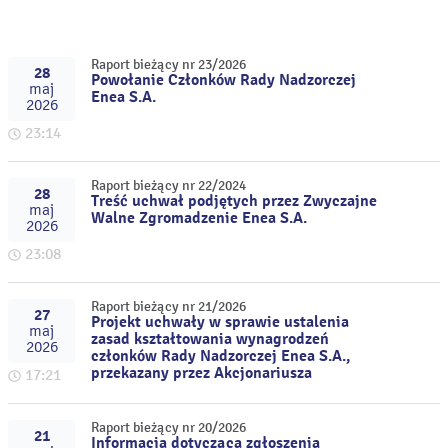
Raport bieżący nr 23/2026
28
Powołanie Członków Rady Nadzorczej
maj
Enea S.A.
2026
23:14
Raport bieżący nr 22/2024
28
Treść uchwał podjętych przez Zwyczajne
maj
Walne Zgromadzenie Enea S.A.
2026
23:08
Raport bieżący nr 21/2026
27
Projekt uchwały w sprawie ustalenia
maj
zasad kształtowania wynagrodzeń
2026
członków Rady Nadzorczej Enea S.A.,
przekazany przez Akcjonariusza
17:21
Raport bieżący nr 20/2026
21
Informacja dotycząca zgłoszenia