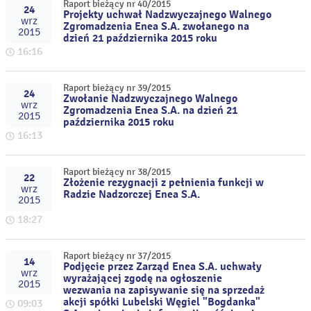
Raport bieżący nr 40/2015
24
Projekty uchwał Nadzwyczajnego Walnego
wrz
Zgromadzenia Enea S.A. zwołanego na
2015
dzień 21 października 2015 roku
16:16
Raport bieżący nr 39/2015
24
Zwołanie Nadzwyczajnego Walnego
wrz
Zgromadzenia Enea S.A. na dzień 21
2015
października 2015 roku
16:13
Raport bieżący nr 38/2015
22
Złożenie rezygnacji z pełnienia funkcji w
wrz
Radzie Nadzorczej Enea S.A.
2015
18:27
Raport bieżący nr 37/2015
14
Podjęcie przez Zarząd Enea S.A. uchwały
wrz
wyrażającej zgodę na ogłoszenie
2015
wezwania na zapisywanie się na sprzedaż
akcji spółki Lubelski Węgiel "Bogdanka"
09:03