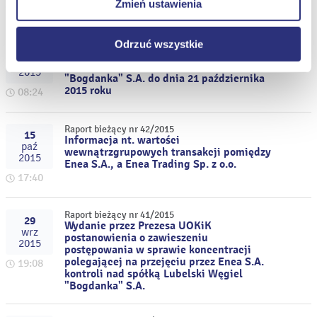
Zmień ustawienia
15:11
internetowych.
Raport bieżący nr 43/2015
Odrzuć wszystkie
16
Przedłużenie terminu przyjmowania
paź
zapisów w wezwaniu na sprzedaż akcji LW
2015
"Bogdanka" S.A. do dnia 21 października
2015 roku
08:24
Raport bieżący nr 42/2015
15
Informacja nt. wartości
paź
wewnątrzgrupowych transakcji pomiędzy
2015
Enea S.A., a Enea Trading Sp. z o.o.
17:40
Raport bieżący nr 41/2015
29
Wydanie przez Prezesa UOKiK
wrz
postanowienia o zawieszeniu
2015
postępowania w sprawie koncentracji
polegającej na przejęciu przez Enea S.A.
19:08
kontroli nad spółką Lubelski Węgiel
"Bogdanka" S.A.