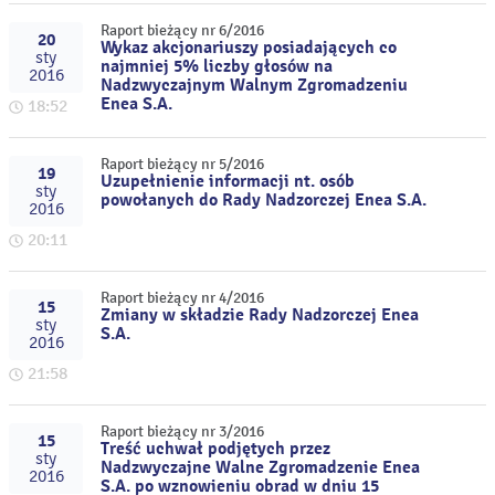
Raport bieżący nr 6/2016
20
Wykaz akcjonariuszy posiadających co
sty
najmniej 5% liczby głosów na
2016
Nadzwyczajnym Walnym Zgromadzeniu
Enea S.A.
18:52
Raport bieżący nr 5/2016
19
Uzupełnienie informacji nt. osób
sty
powołanych do Rady Nadzorczej Enea S.A.
2016
20:11
Raport bieżący nr 4/2016
15
Zmiany w składzie Rady Nadzorczej Enea
sty
S.A.
2016
21:58
Raport bieżący nr 3/2016
15
Treść uchwał podjętych przez
sty
Nadzwyczajne Walne Zgromadzenie Enea
2016
S.A. po wznowieniu obrad w dniu 15