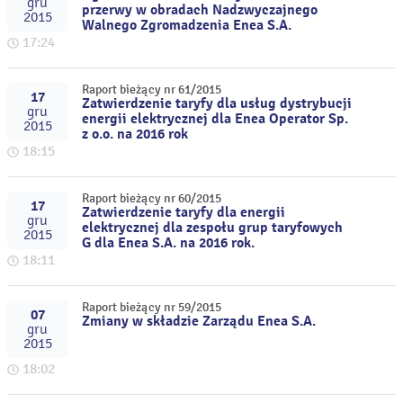
gru
przerwy w obradach Nadzwyczajnego
2015
Walnego Zgromadzenia Enea S.A.
17:24
Raport bieżący nr 61/2015
17
Zatwierdzenie taryfy dla usług dystrybucji
gru
energii elektrycznej dla Enea Operator Sp.
2015
z o.o. na 2016 rok
18:15
Raport bieżący nr 60/2015
17
Zatwierdzenie taryfy dla energii
gru
elektrycznej dla zespołu grup taryfowych
2015
G dla Enea S.A. na 2016 rok.
18:11
Raport bieżący nr 59/2015
07
Zmiany w składzie Zarządu Enea S.A.
gru
2015
18:02