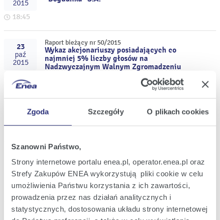
2015
18:45
Raport bieżący nr 50/2015
23
Wykaz akcjonariuszy posiadających co
paź
najmniej 5% liczby głosów na
2015
Nadzwyczajnym Walnym Zgromadzeniu
Enea S.A. w dniu 21 października 2015
15:27
roku
Raport bieżący nr 49/2015
21
Zgoda
Szczegóły
O plikach cookies
Zmiana w składzie Rady Nadzorczej Enea
paź
S.A.
2015
16:14
Szanowni Państwo,
Strony internetowe portalu enea.pl, operator.enea.pl oraz
Raport bieżący nr 48/2015
21
Strefy Zakupów ENEA wykorzystują pliki cookie w celu
Treść uchwał podjętych przez
paź
Nadzwyczajne Walne Zgromadzenie Enea
umożliwienia Państwu korzystania z ich zawartości,
2015
S.A.w dniu 21 października 2015 roku
prowadzenia przez nas działań analitycznych i
16:02
statystycznych, dostosowania układu strony internetowej