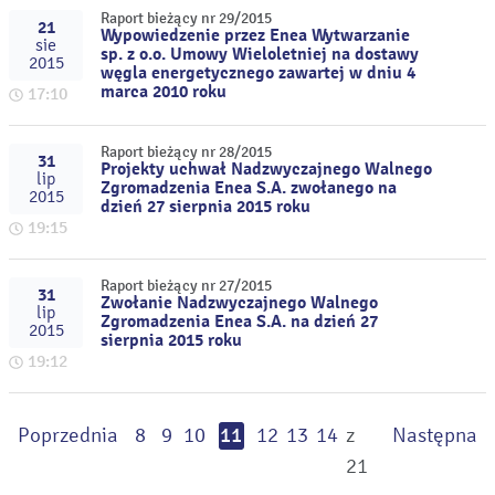
Raport bieżący nr 29/2015
21
Wypowiedzenie przez Enea Wytwarzanie
sie
sp. z o.o. Umowy Wieloletniej na dostawy
2015
węgla energetycznego zawartej w dniu 4
marca 2010 roku
17:10
Raport bieżący nr 28/2015
31
Projekty uchwał Nadzwyczajnego Walnego
lip
Zgromadzenia Enea S.A. zwołanego na
2015
dzień 27 sierpnia 2015 roku
19:15
Raport bieżący nr 27/2015
31
Zwołanie Nadzwyczajnego Walnego
lip
Zgromadzenia Enea S.A. na dzień 27
2015
sierpnia 2015 roku
19:12
Poprzednia
8
9
10
11
12
13
14
z
Następna
21