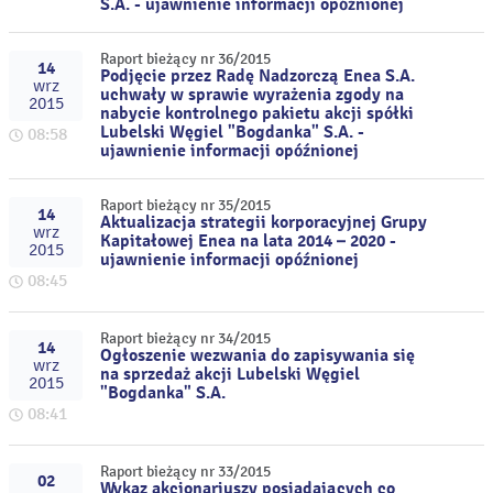
S.A. - ujawnienie informacji opóźnionej
Raport bieżący nr 36/2015
14
Podjęcie przez Radę Nadzorczą Enea S.A.
wrz
uchwały w sprawie wyrażenia zgody na
2015
nabycie kontrolnego pakietu akcji spółki
Lubelski Węgiel "Bogdanka" S.A. -
08:58
ujawnienie informacji opóźnionej
Raport bieżący nr 35/2015
14
Aktualizacja strategii korporacyjnej Grupy
wrz
Kapitałowej Enea na lata 2014 – 2020 -
2015
ujawnienie informacji opóźnionej
08:45
Raport bieżący nr 34/2015
14
Ogłoszenie wezwania do zapisywania się
wrz
na sprzedaż akcji Lubelski Węgiel
2015
"Bogdanka" S.A.
08:41
Raport bieżący nr 33/2015
02
Wykaz akcjonariuszy posiadających co