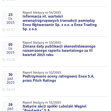
Raport bieżący nr 54/2015
23
Informacja nt. wartości
lis
wewnątrzgrupowych transakcji pomiędzy
2015
Enea Wytwarzanie Sp. z o.o. a Enea Trading
Sp. z o.o.
12:17
Raport bieżący nr 53/2015
05
Zmiana daty publikacji skonsolidowanego
lis
rozszerzonego raportu kwartalnego za III
2015
kwartał 2015 roku
13:20
Raport bieżący nr 52/2015
30
Podtrzymanie oceny ratingowej Enea S.A.
paź
przez Fitch Ratings
2015
14:23
Raport bieżący nr 51/2015
29
Nabycie akcji spółki Lubelski Węgiel
paź
"Bogdanka" S.A.