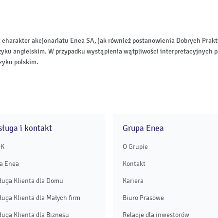
 charakter akcjonariatu Enea SA, jak również postanowienia Dobrych Pr
zyku angielskim. W przypadku wystąpienia wątpliwości interpretacyjnych p
zyku polskim.
ługa i kontakt
Grupa Enea
OK
O Grupie
a Enea
Kontakt
ługa Klienta dla Domu
Kariera
ługa Klienta dla Małych firm
Biuro Prasowe
ługa Klienta dla Biznesu
Relacje dla inwestorów