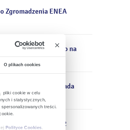
go Zgromadzenia ENEA
 ENEA S.A. zwołanego na
O plikach cookies
A. na dzień 7 listopada
 pliki cookie w celu
nych i statystycznych,
a spersonalizowanych treści.
cookie.
ch za III kwartał 2022
zej
Polityce Cookies
.