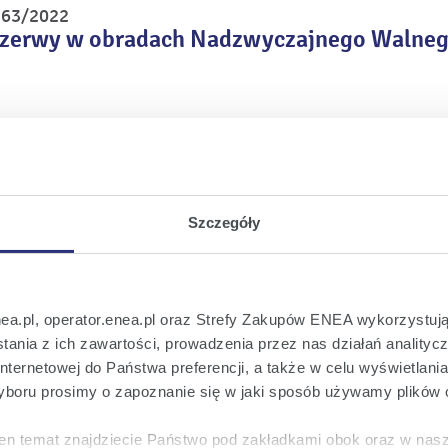
r 63/2022
rzerwy w obradach Nadzwyczajnego Walne
r 62/2022
wał Nadzwyczajnego Walnego Zgromadzenia
pada 2022 roku
Szczegóły
r 61/2022
zwyczajnego Walnego Zgromadzenia ENEA S.
nea.pl, operator.enea.pl oraz Strefy Zakupów ENEA wykorzystują
ania z ich zawartości, prowadzenia przez nas działań analitycz
nternetowej do Państwa preferencji, a także w celu wyświetlani
boru prosimy o zapoznanie się w jaki sposób używamy plików 
r 60/2022
zamiarze ujęcia w sprawozdaniach finansowy
en temat znajdziecie Państwo pod zakładkami obok oraz w nas