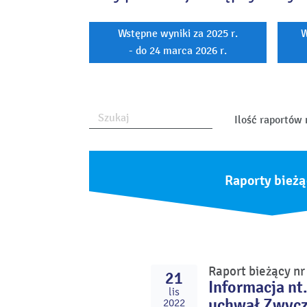
Wstępne wyniki za 2025 r.
W
- do 24 marca 2026 r.
Ilość raportów 
Raporty bieżą
Raport bieżący n
21
Informacja nt
lis
uchwał Zwycz
2022