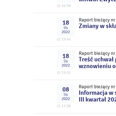
16:58
Raport bieżący n
18
Zmiany w skł
lis
2022
19:46
Raport bieżący n
18
Treść uchwał
lis
wznowieniu ob
2022
19:31
Raport bieżący n
08
Informacja w 
lis
III kwartał 20
2022
17:38