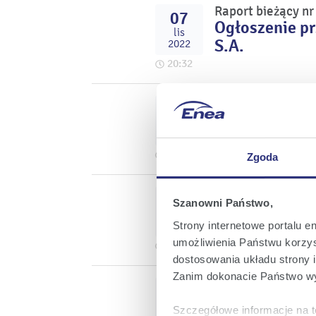
Raport bieżący n
07
Ogłoszenie p
lis
S.A.
2022
20:32
Raport bieżący n
11
Projekty uch
paź
dzień 7 listo
2022
19:21
Zgoda
Raport bieżący n
11
Szanowni Państwo,
Zwołanie Nad
paź
2022 roku
2022
Strony internetowe portalu e
umożliwienia Państwu korzyst
19:14
dostosowania układu strony i
Zanim dokonacie Państwo wy
Raport bieżący n
11
Informacja o 
paź
Szczegółowe informacje na t