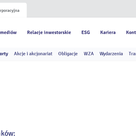
orporacyjna
 mediów
Relacje inwestorskie
ESG
Kariera
Kont
orty
Akcje i akcjonariat
Obligacje
WZA
Wydarzenia
Tra
ików: