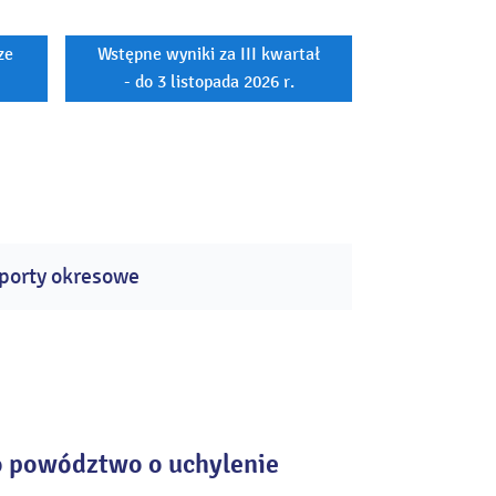
ze
Wstępne wyniki za III kwartał
- do 3 listopada 2026 r.
porty okresowe
go powództwo o uchylenie