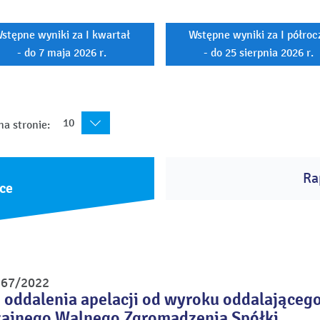
stępne wyniki za I kwartał
Wstępne wyniki za I półroc
- do 7 maja 2026 r.
- do 25 sierpnia 2026 r.
10
na stronie:
Ra
ce
r 67/2022
. oddalenia apelacji od wyroku oddalające
ajnego Walnego Zgromadzenia Spółki