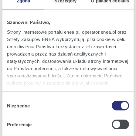
Zgoda
Szczegóły
O plikach cookies
Raport bieżący nr 39/2020
25
Informacja w sprawie wstępnych wyników
sie
finansowych i operacyjnych za I półrocze
2020
2020 roku
Szanowni Państwo,
17:31
Strony internetowe portalu enea.pl, operator.enea.pl oraz
Strefy Zakupów ENEA wykorzystują pliki cookie w celu
Raport bieżący nr 38/2020
18
Uzupełnienie informacji nt. Członków
umożliwienia Państwu korzystania z ich zawartości,
sie
Zarządu ENEA S.A.
2020
prowadzenia przez nas działań analitycznych i
statystycznych, dostosowania układu strony internetowej
18:32
do Państwa preferencji, a także w celu wyświetlania
spersonalizowanych treści. Zanim dokonacie Państwo
Raport bieżący nr 37/2020
12
Wyrok Sądu Apelacyjnego w sprawie o
wyboru prosimy o zapoznanie się w jaki sposób
sie
stwierdzenie nieważności, ewentualnie
2020
używamy plików cookie.
uchylenie uchwały Nadzwyczajnego
Walnego Zgromadzenia Spółki
16:54
Wybór
Szczegółowe informacje na ten temat znajdziecie
Niezbędne
zgody
Państwo pod zakładkami obok oraz w naszej
Polityce
Poprzednia
27
28
29
30
31
32
33
z
Następna
Cookies
.
Preferencje
105
Klikając
Akceptuję wszystkie
wyrażają Państwo