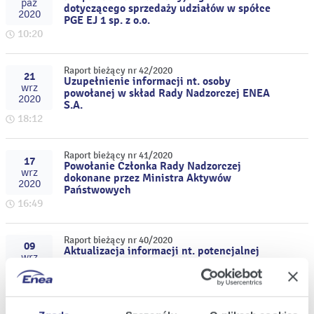
paź
dotyczącego sprzedaży udziałów w spółce
2020
PGE EJ 1 sp. z o.o.
10:20
Raport bieżący nr 42/2020
21
Uzupełnienie informacji nt. osoby
wrz
powołanej w skład Rady Nadzorczej ENEA
2020
S.A.
18:12
Raport bieżący nr 41/2020
17
Powołanie Członka Rady Nadzorczej
wrz
dokonane przez Ministra Aktywów
2020
Państwowych
16:49
Raport bieżący nr 40/2020
09
Aktualizacja informacji nt. potencjalnej
wrz
inwestycji w projekty morskich elektrowni
2020
wiatrowych
11:42