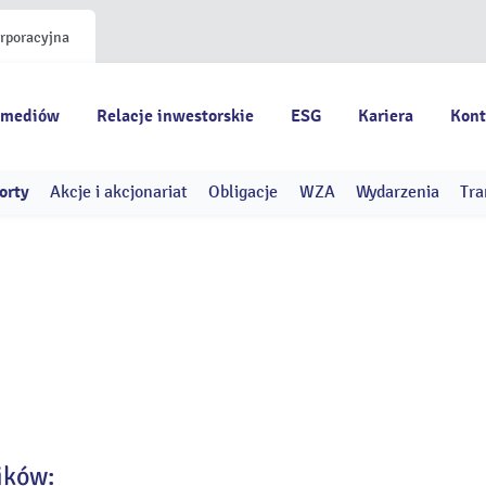
orporacyjna
 mediów
Relacje inwestorskie
ESG
Kariera
Kont
orty
Akcje i akcjonariat
Obligacje
WZA
Wydarzenia
Tra
ików: