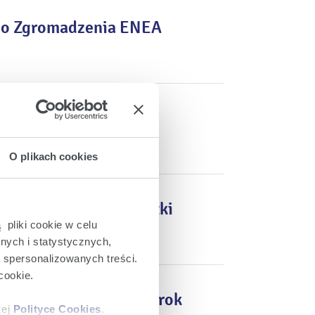
go Zgromadzenia ENEA
obradach walnego
O plikach cookies
 Rady Nadzorczej Spółki
 pliki cookie w celu
nych i statystycznych,
a spersonalizowanych treści.
cookie.
operacyjnych za 2021 rok
zej
Polityce Cookies
.