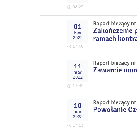
08:25
Raport bieżący n
01
Zakończenie 
kwi
ramach kontr
2022
17:40
Raport bieżący n
11
Zawarcie umo
mar
2022
11:39
Raport bieżący n
10
Powołanie Cz
mar
2022
17:13