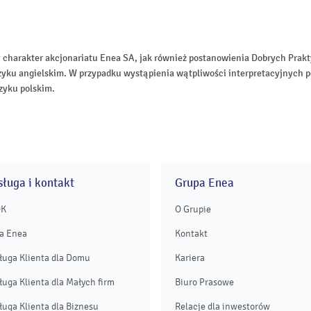
 charakter akcjonariatu Enea SA, jak również postanowienia Dobrych Pr
zyku angielskim. W przypadku wystąpienia wątpliwości interpretacyjnych p
zyku polskim.
ługa i kontakt
Grupa Enea
OK
O Grupie
a Enea
Kontakt
ługa Klienta dla Domu
Kariera
ługa Klienta dla Małych firm
Biuro Prasowe
ługa Klienta dla Biznesu
Relacje dla inwestorów