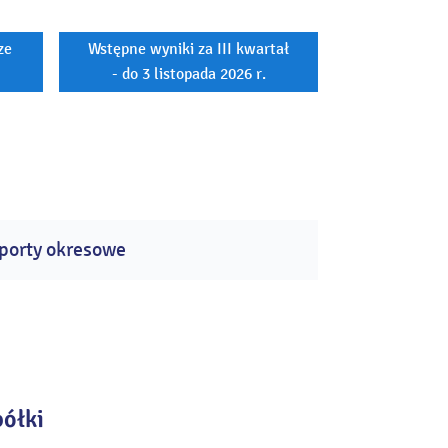
ze
Wstępne wyniki za III kwartał
- do 3 listopada 2026 r.
porty okresowe
półki