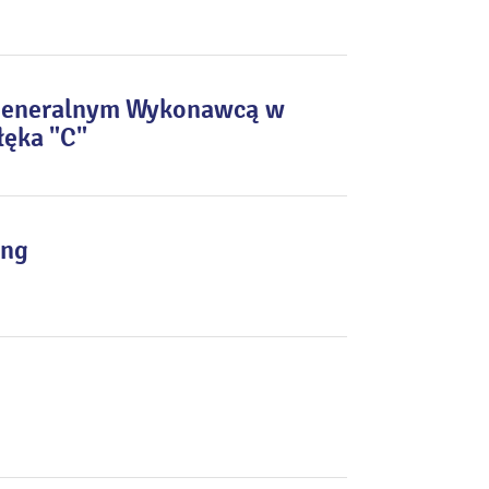
 Generalnym Wykonawcą w
łęka "C"
ing