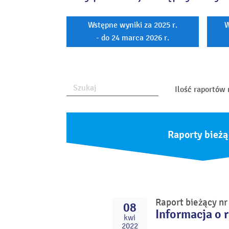
Wstępne wyniki za 2025 r.
W
- do 24 marca 2026 r.
Ilość raportów 
Raporty bieżą
Raport bieżący n
08
Informacja o r
kwi
2022