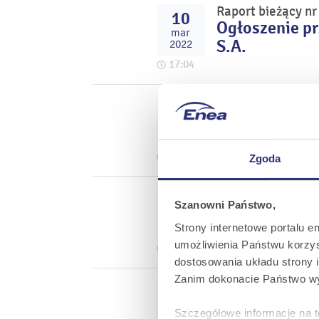
Raport bieżący n
10
Ogłoszenie p
mar
S.A.
2022
17:04
Raport bieżący n
07
Informacja do
mar
zgromadzeni
2022
17:08
Zgoda
Raport bieżący n
07
Szanowni Państwo,
Informacja nt
mar
2022
Strony internetowe portalu e
umożliwienia Państwu korzyst
12:57
dostosowania układu strony i
Zanim dokonacie Państwo wy
Raport bieżący n
01
Informacja w 
mar
Szczegółowe informacje na t