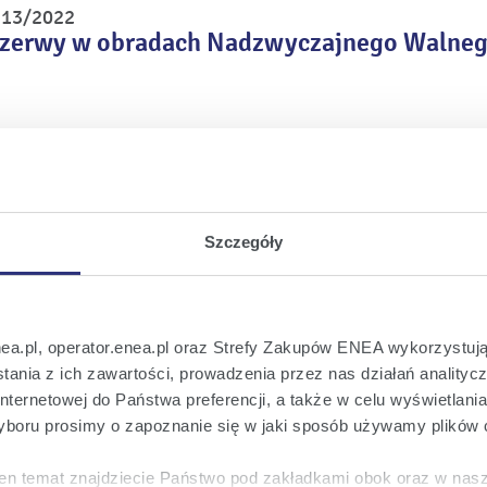
r 13/2022
rzerwy w obradach Nadzwyczajnego Walne
r 12/2022
tycząca wniosku o zarządzenie przerwy w 
a
Szczegóły
r 11/2022
. zamiaru zgłoszenia kandydatury do składu
nea.pl, operator.enea.pl oraz Strefy Zakupów ENEA wykorzystują
ania z ich zawartości, prowadzenia przez nas działań analitycz
nternetowej do Państwa preferencji, a także w celu wyświetlani
boru prosimy o zapoznanie się w jaki sposób używamy plików 
r 10/2022
sprawie wstępnych wyników finansowych i 
en temat znajdziecie Państwo pod zakładkami obok oraz w nas