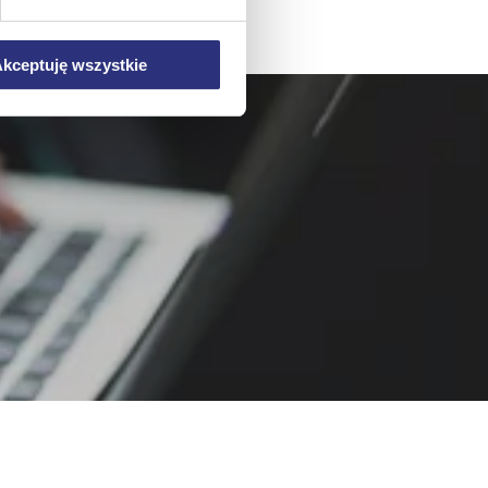
mowa ta nie dotyczy jednak
wych.
kceptuję wszystkie