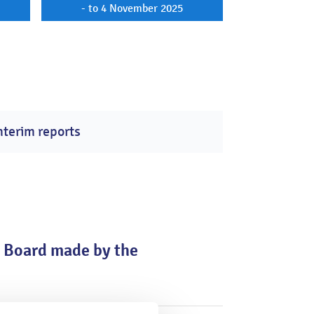
- to 4 November 2025
nterim reports
y Board made by the