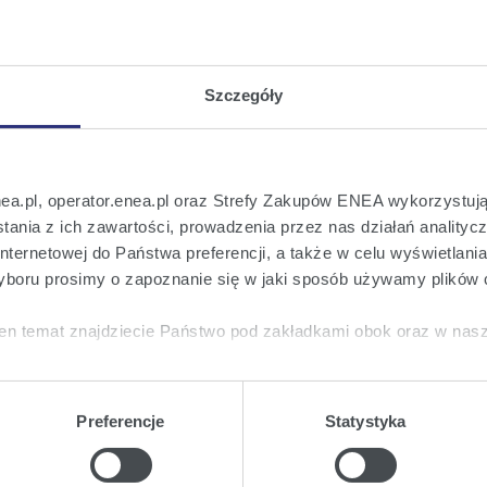
.: 3/2024
financing agreement with the European Inv
Szczegóły
.: 2/2024
cation of periodic reports in 2024
nea.pl, operator.enea.pl oraz Strefy Zakupów ENEA wykorzystują
ania z ich zawartości, prowadzenia przez nas działań analitycz
nternetowej do Państwa preferencji, a także w celu wyświetlani
boru prosimy o zapoznanie się w jaki sposób używamy plików 
.: 1/2024
the draft resolution of the Extraordinary 
en temat znajdziecie Państwo pod zakładkami obok oraz w nas
tkie
wyrażają Państwo zgodę na umieszczenie wszystkich rodz
twa urządzeniu.
Preferencje
Statystyka
a
, możecie Państwo wybrać jakie rodzaje plików cookie będz
Previous
9
10
11
12
13
14
15
of 92
Next