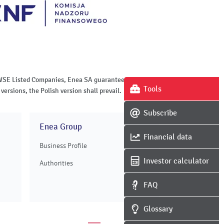
of WSE Listed Companies, Enea SA guarantees the
Tools
versions, the Polish version shall prevail.
Subscribe
Enea Group
Financial data
Business Profile
Investor calculator
Authorities
FAQ
Glossary