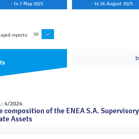
- to 7 May 2025
- to 26 August 2025
10
ayed reports:
I
ts
.: 4/2024
e composition of the ENEA S.A. Supervisor
tate Assets