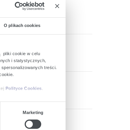
estment Bank
O plikach cookies
 pliki cookie w celu
nych i statystycznych,
a spersonalizowanych treści.
cookie.
General Meeting
zej
Polityce Cookies
.
ajów plików cookie z
Marketing
iemy umieszczać w Państwa