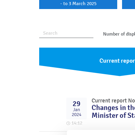
- to 3 March 2025
Number of displ
Current repor
Current report No
29
Changes in th
Jan
Minister of S
2024
14:12