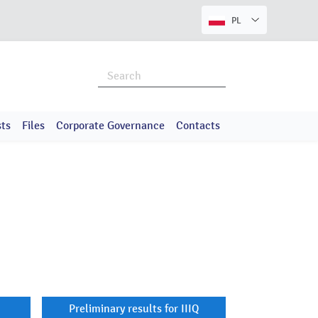
PL
sts
Files
Corporate Governance
Contacts
H
Preliminary results for IIIQ