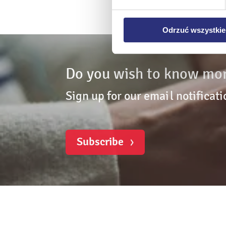
Klikając
Odrzuć wszystk
plików cookie niezbędnych do
Odrzuć wszystkie
Do you wish to know mor
Sign up for our email notificati
Subscribe