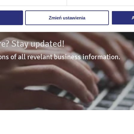
ie
, odmawiacie Państwo zgody na instalację plików cookie – od
 prawidłowego wyświetlania i działania naszych stron interneto
Zmień ustawienia
A
e? Stay updated!
ons of all revelant business information.