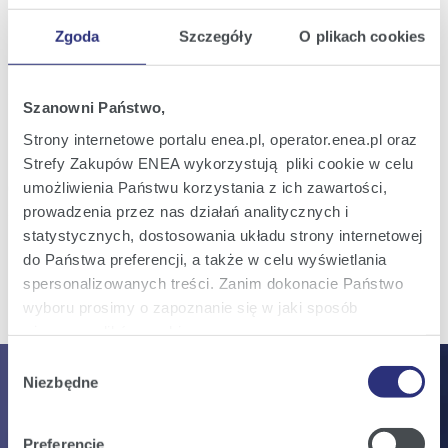
06
Rezygnacja Członka Zarządu Enea S.A.
sie
Zgoda
Szczegóły
O plikach cookies
2026
20:32
Szanowni Państwo,
Raport bieżący nr 32/2026
31
Ogłoszenie przerwy w obradach
Strony internetowe portalu enea.pl, operator.enea.pl oraz
lip
Nadzwyczajnego Walnego Zgromadzenia
2026
Strefy Zakupów ENEA wykorzystują pliki cookie w celu
Enea S.A.
15:24
umożliwienia Państwu korzystania z ich zawartości,
prowadzenia przez nas działań analitycznych i
statystycznych, dostosowania układu strony internetowej
do Państwa preferencji, a także w celu wyświetlania
Wszystkie raporty
spersonalizowanych treści. Zanim dokonacie Państwo
wyboru prosimy o zapoznanie się w jaki sposób
używamy plików cookie.
Wybór
Szczegółowe informacje na ten temat znajdziecie
Niezbędne
Dlaczego zainwestować?
zgody
Państwo pod zakładkami obok oraz w naszej
Polityce
Cookies
.
Preferencje