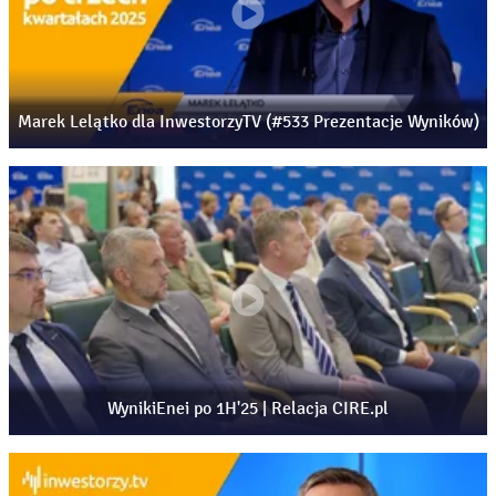
Marek Lelątko dla InwestorzyTV (#533 Prezentacje Wyników)
WynikiEnei po 1H'25 | Relacja CIRE.pl