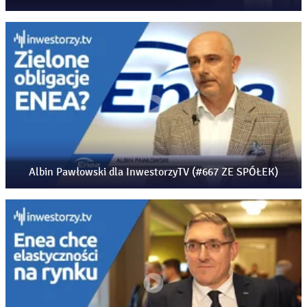
Albin Pawłowski dla InwestorzyTV (#667 ZE SPÓŁEK)