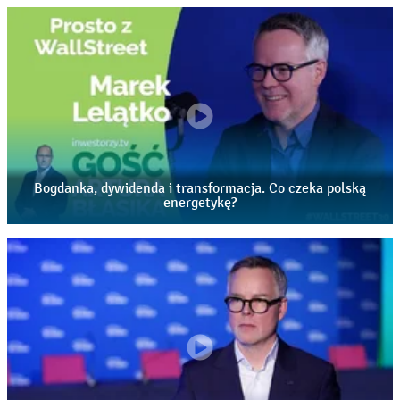
temat przyszłości polskiej energetyki i Enei ma do
przekazania Marek Lelątko. Ten odcinek porusza
następujące kwestie: 00:00 – wstęp i zapowiedź rozmowy,
podsumowanie 2025 roku w Grupie Enea – wyniki
finansowe, EBITDA oraz najważniejsze sukcesy, 03:07 –
wyniki za I kwartał 2026 roku: wpływ zimy, cen energii i
poszczególnych segmentów działalności na rezultaty
spółki, 05:24 – czy transformacja energetyczna to dziś
największe wyzwanie dla sektora, jak zmienił się rynek po
Bogdanka, dywidenda i transformacja. Co czeka polską
kryzysie energetycznym, dlaczego Polska potrzebuje
energetykę?
magazynów energii; rola prosumentów, fotowoltaiki oraz
nowych modeli zużycia energii, 09:28 – rekordowe
inwestycje Enei – 9 mld zł na rozwój sieci, bloków
gazowych i transformację energetyczną, cyfryzacja
energetyki, automatyzacja, sztuczna inteligencja oraz
przyszłość zarządzania siecią energetyczną, 13:22 – czy
rynek właściwie wycenia Eneę, potencjał spółki i
spojrzenie na przyszłość, 14:08 – powrót dywidendy, czy