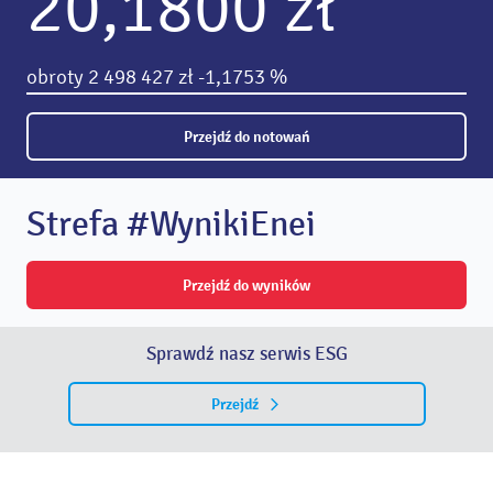
20,1800 zł
obroty
2 498 427 zł
-1,1753 %
Przejdź do notowań
Strefa #WynikiEnei
Przejdź do wyników
Sprawdź nasz serwis ESG
Przejdź