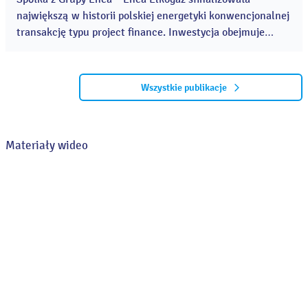
największą w historii polskiej energetyki konwencjonalnej
transakcję typu project finance. Inwestycja obejmuje
budowę dwóch nowoczesnych bloków gazowo-parowych
CCGT w Elektrowni Kozienice o łącznej mocy 1336 MWe.
...
Wszystkie publikacje
Materiały wideo