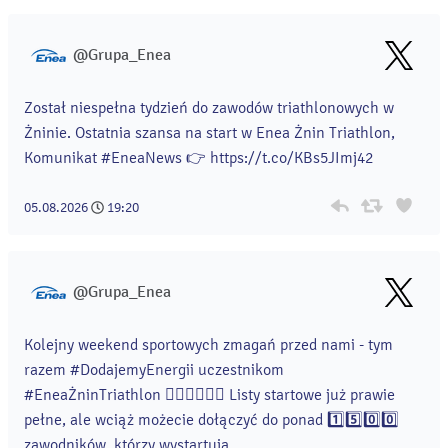
@Grupa_Enea
Został niespełna tydzień do zawodów triathlonowych w
Żninie. Ostatnia szansa na start w Enea Żnin Triathlon,
Komunikat #EneaNews 👉 https://t.co/KBs5JImj42
05.08.2026
19:20
@Grupa_Enea
Kolejny weekend sportowych zmagań przed nami - tym
razem #DodajemyEnergii uczestnikom
#EneaŻninTriathlon 🏊‍♀️🚴‍♀️🏃‍♀️ Listy startowe już prawie
pełne, ale wciąż możecie dołączyć do ponad 1️⃣5️⃣0️⃣0️⃣
zawodników, którzy wystartują...