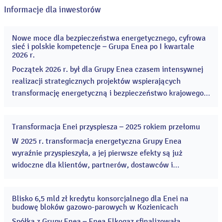
Informacje dla inwestorów
Nowe moce dla bezpieczeństwa energetycznego, cyfrowa
20
sieć i polskie kompetencje – Grupa Enea po I kwartale
maj
2026 r.
2026
Początek 2026 r. był dla Grupy Enea czasem intensywnej
realizacji strategicznych projektów wspierających
transformację energetyczną i bezpieczeństwo krajowego
systemu elektroenergetycznego. Enea rozpoczęła budowę
dwóch bloków gazowo-parowych, czyli kluczową
Transformacja Enei przyspiesza – 2025 rokiem przełomu
inwestycję wspierającą bezpieczeństwo energetyczne. ...
13
kwi
W 2025 r. transformacja energetyczna Grupy Enea
2026
wyraźnie przyspieszyła, a jej pierwsze efekty są już
widoczne dla klientów, partnerów, dostawców i
akcjonariuszy. Grupa rozpoczęła wiele kluczowych
projektów, znacząco zwiększając skalę inwestycji w
Blisko 6,5 mld zł kredytu konsorcjalnego dla Enei na
odnawialne źródła energii i modernizację sieci
16
budowę bloków gazowo-parowych w Kozienicach
gru
dystrybucyjnej. ...
2025
Spółka z Grupy Enea – Enea Elkogaz sfinalizowała