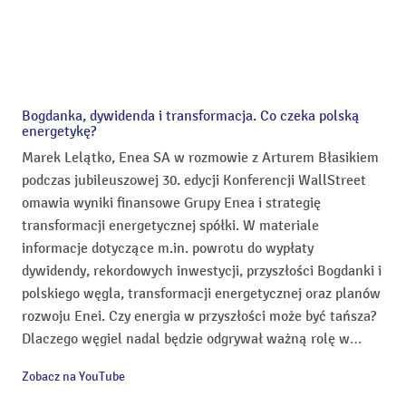
Bogdanka, dywidenda i transformacja. Co czeka polską
energetykę?
Marek Lelątko, Enea SA w rozmowie z Arturem Błasikiem
podczas jubileuszowej 30. edycji Konferencji WallStreet
omawia wyniki finansowe Grupy Enea i strategię
transformacji energetycznej spółki. W materiale
informacje dotyczące m.in. powrotu do wypłaty
dywidendy, rekordowych inwestycji, przyszłości Bogdanki i
polskiego węgla, transformacji energetycznej oraz planów
rozwoju Enei. Czy energia w przyszłości może być tańsza?
Dlaczego węgiel nadal będzie odgrywał ważną rolę w
polskiej energetyce? No i gdzie Enea zamierza
Zobacz na YouTube
zainwestować aż 9 miliardów złotych? Sprawdź, co na