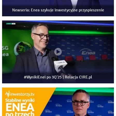
akcjonariusze mogą liczyć na regularne wypłaty w
kolejnych latach, 17:29 – przyszłość Bogdanki, wyniki
Newseria: Enea szykuje inwestycyjne przyspieszenie
kopalni, konkurencyjność i miejsce w strategii Grupy
Enea, 21:29 – czy Polska nadal powinna opierać się na
węglu, dyskusja o bezpieczeństwie energetycznym,
transformacji i doświadczeniach innych państw, 24:31 –
jak inwestorzy patrzą na transformację energetyczną, czy
rynek docenia skalę zachodzących zmian, 26:17 –
perspektywy Enei na 2026 rok, największe wyzwania,
dotacje unijne oraz oczekiwania wobec wyników
finansowych, 27:41 – zakończenie rozmowy.
#WynikiEnei po 3Q'25 | Relacja CIRE.pl