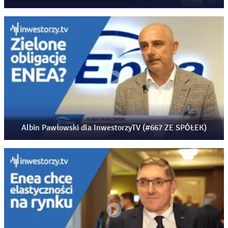
Albin Pawłowski dla InwestorzyTV (#667 ZE SPÓŁEK)