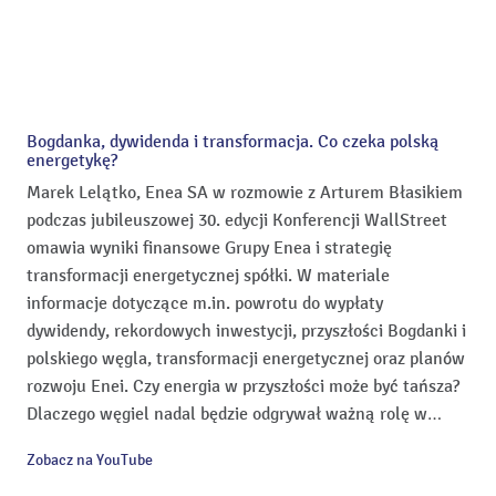
Bogdanka, dywidenda i transformacja. Co czeka polską
energetykę?
Marek Lelątko, Enea SA w rozmowie z Arturem Błasikiem
podczas jubileuszowej 30. edycji Konferencji WallStreet
omawia wyniki finansowe Grupy Enea i strategię
transformacji energetycznej spółki. W materiale
informacje dotyczące m.in. powrotu do wypłaty
dywidendy, rekordowych inwestycji, przyszłości Bogdanki i
polskiego węgla, transformacji energetycznej oraz planów
rozwoju Enei. Czy energia w przyszłości może być tańsza?
Dlaczego węgiel nadal będzie odgrywał ważną rolę w
polskiej energetyce? No i gdzie Enea zamierza
Zobacz na YouTube
zainwestować aż 9 miliardów złotych? Sprawdź, co na