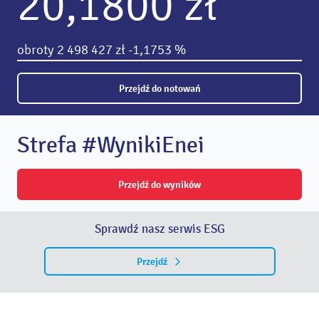
20,1800 zł
obroty
2 498 427 zł
-1,1753 %
Przejdź do notowań
Strefa #WynikiEnei
Przejdź do wyników
Sprawdź nasz serwis ESG
Przejdź