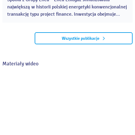
największą w historii polskiej energetyki konwencjonalnej
transakcję typu project finance. Inwestycja obejmuje
budowę dwóch nowoczesnych bloków gazowo-parowych
CCGT w Elektrowni Kozienice o łącznej mocy 1336 MWe.
...
Wszystkie publikacje
Materiały wideo