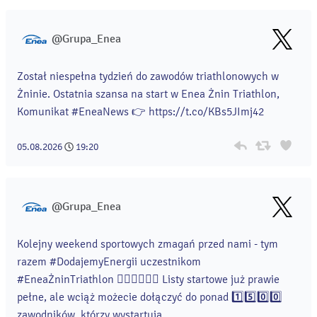
@Grupa_Enea
Został niespełna tydzień do zawodów triathlonowych w
Żninie. Ostatnia szansa na start w Enea Żnin Triathlon,
Komunikat #EneaNews 👉 https://t.co/KBs5JImj42
05.08.2026
19:20
@Grupa_Enea
Kolejny weekend sportowych zmagań przed nami - tym
razem #DodajemyEnergii uczestnikom
#EneaŻninTriathlon 🏊‍♀️🚴‍♀️🏃‍♀️ Listy startowe już prawie
pełne, ale wciąż możecie dołączyć do ponad 1️⃣5️⃣0️⃣0️⃣
zawodników, którzy wystartują...