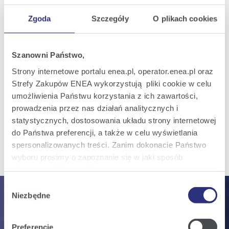
06
Rezygnacja Członka Zarządu Enea S.A.
sie
Zgoda
Szczegóły
O plikach cookies
2026
20:32
Szanowni Państwo,
Raport bieżący nr 32/2026
31
Ogłoszenie przerwy w obradach
Strony internetowe portalu enea.pl, operator.enea.pl oraz
lip
Nadzwyczajnego Walnego Zgromadzenia
2026
Strefy Zakupów ENEA wykorzystują pliki cookie w celu
Enea S.A.
15:24
umożliwienia Państwu korzystania z ich zawartości,
prowadzenia przez nas działań analitycznych i
statystycznych, dostosowania układu strony internetowej
do Państwa preferencji, a także w celu wyświetlania
Wszystkie raporty
spersonalizowanych treści. Zanim dokonacie Państwo
wyboru prosimy o zapoznanie się w jaki sposób
używamy plików cookie.
Wybór
Szczegółowe informacje na ten temat znajdziecie
Niezbędne
Dlaczego zainwestować?
zgody
Państwo pod zakładkami obok oraz w naszej
Polityce
Cookies
.
Preferencje