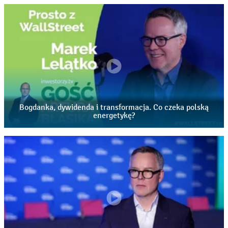
temat przyszłości polskiej energetyki i Enei ma do
przekazania Marek Lelątko. Ten odcinek porusza
następujące kwestie: 00:00 – wstęp i zapowiedź rozmowy,
podsumowanie 2025 roku w Grupie Enea – wyniki
finansowe, EBITDA oraz najważniejsze sukcesy, 03:07 –
wyniki za I kwartał 2026 roku: wpływ zimy, cen energii i
poszczególnych segmentów działalności na rezultaty
spółki, 05:24 – czy transformacja energetyczna to dziś
największe wyzwanie dla sektora, jak zmienił się rynek po
Bogdanka, dywidenda i transformacja. Co czeka polską
kryzysie energetycznym, dlaczego Polska potrzebuje
energetykę?
magazynów energii; rola prosumentów, fotowoltaiki oraz
nowych modeli zużycia energii, 09:28 – rekordowe
inwestycje Enei – 9 mld zł na rozwój sieci, bloków
gazowych i transformację energetyczną, cyfryzacja
energetyki, automatyzacja, sztuczna inteligencja oraz
przyszłość zarządzania siecią energetyczną, 13:22 – czy
rynek właściwie wycenia Eneę, potencjał spółki i
spojrzenie na przyszłość, 14:08 – powrót dywidendy, czy