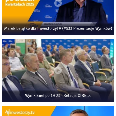
Marek Lelątko dla InwestorzyTV (#533 Prezentacje Wyników)
WynikiEnei po 1H'25 | Relacja CIRE.pl