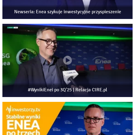
akcjonariusze mogą liczyć na regularne wypłaty w
kolejnych latach, 17:29 – przyszłość Bogdanki, wyniki
Newseria: Enea szykuje inwestycyjne przyspieszenie
kopalni, konkurencyjność i miejsce w strategii Grupy
Enea, 21:29 – czy Polska nadal powinna opierać się na
węglu, dyskusja o bezpieczeństwie energetycznym,
transformacji i doświadczeniach innych państw, 24:31 –
jak inwestorzy patrzą na transformację energetyczną, czy
rynek docenia skalę zachodzących zmian, 26:17 –
perspektywy Enei na 2026 rok, największe wyzwania,
dotacje unijne oraz oczekiwania wobec wyników
finansowych, 27:41 – zakończenie rozmowy.
#WynikiEnei po 3Q'25 | Relacja CIRE.pl