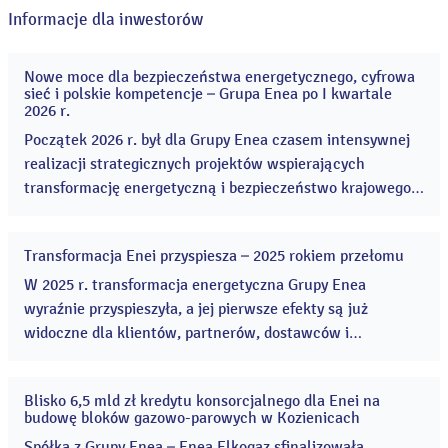
Informacje dla inwestorów
Nowe moce dla bezpieczeństwa energetycznego, cyfrowa
20
sieć i polskie kompetencje – Grupa Enea po I kwartale
maj
2026 r.
2026
Początek 2026 r. był dla Grupy Enea czasem intensywnej
realizacji strategicznych projektów wspierających
transformację energetyczną i bezpieczeństwo krajowego
systemu elektroenergetycznego. Enea rozpoczęła budowę
dwóch bloków gazowo-parowych, czyli kluczową
Transformacja Enei przyspiesza – 2025 rokiem przełomu
inwestycję wspierającą bezpieczeństwo energetyczne. ...
13
kwi
W 2025 r. transformacja energetyczna Grupy Enea
2026
wyraźnie przyspieszyła, a jej pierwsze efekty są już
widoczne dla klientów, partnerów, dostawców i
akcjonariuszy. Grupa rozpoczęła wiele kluczowych
projektów, znacząco zwiększając skalę inwestycji w
Blisko 6,5 mld zł kredytu konsorcjalnego dla Enei na
odnawialne źródła energii i modernizację sieci
16
budowę bloków gazowo-parowych w Kozienicach
gru
dystrybucyjnej. ...
2025
Spółka z Grupy Enea – Enea Elkogaz sfinalizowała