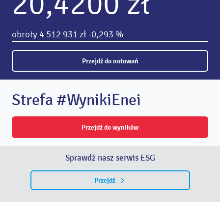
20,4200 zł
obroty
4 512 931 zł
-0,293 %
Przejdź do notowań
Strefa #WynikiEnei
Przejdź do wyników
Sprawdź nasz serwis ESG
Przejdź