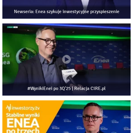
akcjonariusze mogą liczyć na regularne wypłaty w
kolejnych latach, 17:29 – przyszłość Bogdanki, wyniki
Newseria: Enea szykuje inwestycyjne przyspieszenie
kopalni, konkurencyjność i miejsce w strategii Grupy
Enea, 21:29 – czy Polska nadal powinna opierać się na
węglu, dyskusja o bezpieczeństwie energetycznym,
transformacji i doświadczeniach innych państw, 24:31 –
jak inwestorzy patrzą na transformację energetyczną, czy
rynek docenia skalę zachodzących zmian, 26:17 –
perspektywy Enei na 2026 rok, największe wyzwania,
dotacje unijne oraz oczekiwania wobec wyników
finansowych, 27:41 – zakończenie rozmowy.
#WynikiEnei po 3Q'25 | Relacja CIRE.pl