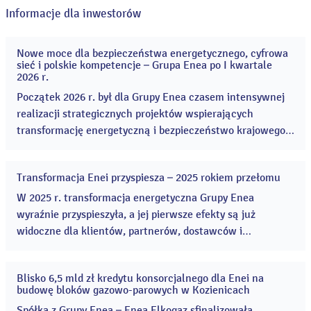
Informacje dla inwestorów
Nowe moce dla bezpieczeństwa energetycznego, cyfrowa
20
sieć i polskie kompetencje – Grupa Enea po I kwartale
maj
2026 r.
2026
Początek 2026 r. był dla Grupy Enea czasem intensywnej
realizacji strategicznych projektów wspierających
transformację energetyczną i bezpieczeństwo krajowego
systemu elektroenergetycznego. Enea rozpoczęła budowę
dwóch bloków gazowo-parowych, czyli kluczową
Transformacja Enei przyspiesza – 2025 rokiem przełomu
inwestycję wspierającą bezpieczeństwo energetyczne. ...
13
kwi
W 2025 r. transformacja energetyczna Grupy Enea
2026
wyraźnie przyspieszyła, a jej pierwsze efekty są już
widoczne dla klientów, partnerów, dostawców i
akcjonariuszy. Grupa rozpoczęła wiele kluczowych
projektów, znacząco zwiększając skalę inwestycji w
Blisko 6,5 mld zł kredytu konsorcjalnego dla Enei na
odnawialne źródła energii i modernizację sieci
16
budowę bloków gazowo-parowych w Kozienicach
gru
dystrybucyjnej. ...
2025
Spółka z Grupy Enea – Enea Elkogaz sfinalizowała