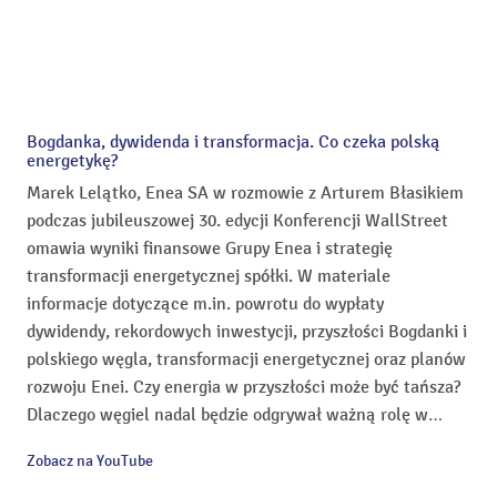
Bogdanka, dywidenda i transformacja. Co czeka polską
energetykę?
Marek Lelątko, Enea SA w rozmowie z Arturem Błasikiem
podczas jubileuszowej 30. edycji Konferencji WallStreet
omawia wyniki finansowe Grupy Enea i strategię
transformacji energetycznej spółki. W materiale
informacje dotyczące m.in. powrotu do wypłaty
dywidendy, rekordowych inwestycji, przyszłości Bogdanki i
polskiego węgla, transformacji energetycznej oraz planów
rozwoju Enei. Czy energia w przyszłości może być tańsza?
Dlaczego węgiel nadal będzie odgrywał ważną rolę w
polskiej energetyce? No i gdzie Enea zamierza
Zobacz na YouTube
zainwestować aż 9 miliardów złotych? Sprawdź, co na