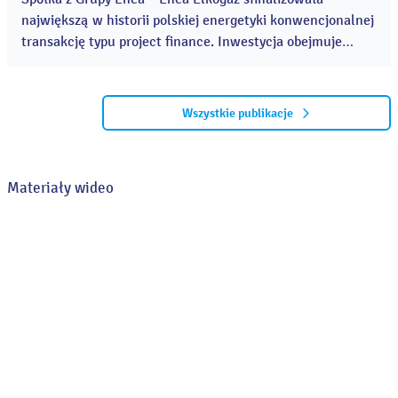
największą w historii polskiej energetyki konwencjonalnej
transakcję typu project finance. Inwestycja obejmuje
budowę dwóch nowoczesnych bloków gazowo-parowych
CCGT w Elektrowni Kozienice o łącznej mocy 1336 MWe.
...
Wszystkie publikacje
Materiały wideo