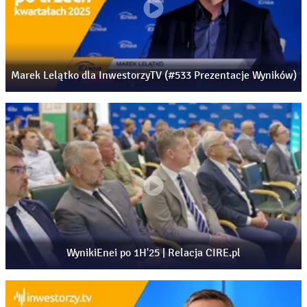
Marek Lelątko dla InwestorzyTV (#533 Prezentacje Wyników)
WynikiEnei po 1H'25 | Relacja CIRE.pl