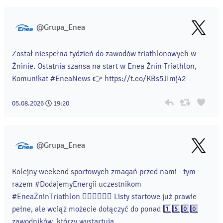
@Grupa_Enea
Został niespełna tydzień do zawodów triathlonowych w
Żninie. Ostatnia szansa na start w Enea Żnin Triathlon,
Komunikat #EneaNews 👉 https://t.co/KBs5JImj42
05.08.2026
19:20
@Grupa_Enea
Kolejny weekend sportowych zmagań przed nami - tym
razem #DodajemyEnergii uczestnikom
#EneaŻninTriathlon 🏊‍♀️🚴‍♀️🏃‍♀️ Listy startowe już prawie
pełne, ale wciąż możecie dołączyć do ponad 1️⃣5️⃣0️⃣0️⃣
zawodników, którzy wystartują...