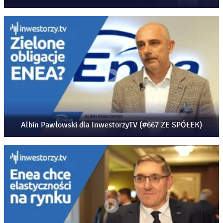
Albin Pawłowski dla InwestorzyTV (#667 ZE SPÓŁEK)