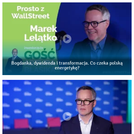
temat przyszłości polskiej energetyki i Enei ma do
przekazania Marek Lelątko. Ten odcinek porusza
następujące kwestie: 00:00 – wstęp i zapowiedź rozmowy,
podsumowanie 2025 roku w Grupie Enea – wyniki
finansowe, EBITDA oraz najważniejsze sukcesy, 03:07 –
wyniki za I kwartał 2026 roku: wpływ zimy, cen energii i
poszczególnych segmentów działalności na rezultaty
spółki, 05:24 – czy transformacja energetyczna to dziś
największe wyzwanie dla sektora, jak zmienił się rynek po
Bogdanka, dywidenda i transformacja. Co czeka polską
kryzysie energetycznym, dlaczego Polska potrzebuje
energetykę?
magazynów energii; rola prosumentów, fotowoltaiki oraz
nowych modeli zużycia energii, 09:28 – rekordowe
inwestycje Enei – 9 mld zł na rozwój sieci, bloków
gazowych i transformację energetyczną, cyfryzacja
energetyki, automatyzacja, sztuczna inteligencja oraz
przyszłość zarządzania siecią energetyczną, 13:22 – czy
rynek właściwie wycenia Eneę, potencjał spółki i
spojrzenie na przyszłość, 14:08 – powrót dywidendy, czy