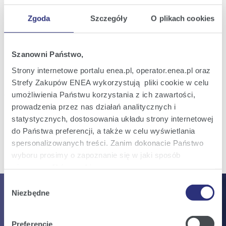
31
Ogłoszenie przerwy w obradach
lip
Nadzwyczajnego Walnego Zgromadzenia
Zgoda
Szczegóły
O plikach cookies
2026
Enea S.A.
15:24
Szanowni Państwo,
Raport bieżący nr 31/2026
10
Rozszerzenie na wniosek Akcjonariusza
Strony internetowe portalu enea.pl, operator.enea.pl oraz
lip
porządku obrad Nadzwyczajnego Walnego
2026
Strefy Zakupów ENEA wykorzystują pliki cookie w celu
Zgromadzenia Enea S.A., zwołanego na
dzień 31 lipca 2026 r.
15:12
umożliwienia Państwu korzystania z ich zawartości,
prowadzenia przez nas działań analitycznych i
statystycznych, dostosowania układu strony internetowej
do Państwa preferencji, a także w celu wyświetlania
Wszystkie raporty
spersonalizowanych treści. Zanim dokonacie Państwo
wyboru prosimy o zapoznanie się w jaki sposób
używamy plików cookie.
Wybór
Szczegółowe informacje na ten temat znajdziecie
Niezbędne
Dlaczego zainwestować?
zgody
Państwo pod zakładkami obok oraz w naszej
Polityce
Cookies
.
Preferencje